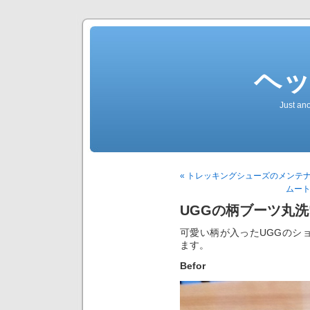
ヘ
Just an
« トレッキングシューズのメンテ
ムート
UGGの柄ブーツ丸洗
可愛い柄が入ったUGGのシ
ます。
Befor